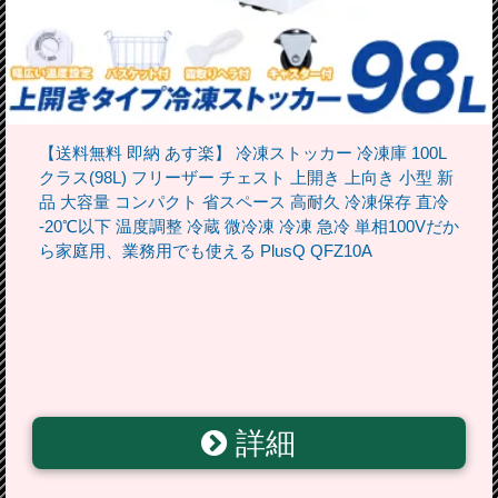
【送料無料 即納 あす楽】 冷凍ストッカー 冷凍庫 100L
クラス(98L) フリーザー チェスト 上開き 上向き 小型 新
品 大容量 コンパクト 省スペース 高耐久 冷凍保存 直冷
-20℃以下 温度調整 冷蔵 微冷凍 冷凍 急冷 単相100Vだか
ら家庭用、業務用でも使える PlusQ QFZ10A
詳細